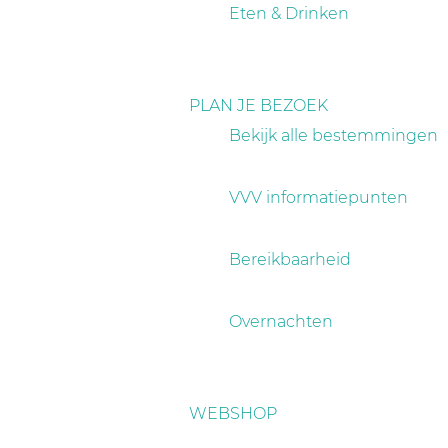
a
Eten & Drinken
g
e
PLAN JE BEZOEK
Bekijk alle bestemmingen
VVV informatiepunten
Bereikbaarheid
Overnachten
WEBSHOP