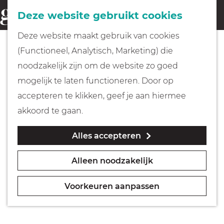
Fietsen
Deze website gebruikt cookies
menu
Z
G
Deze website maakt gebruik van cookies
o
Wandelen
a
(Functioneel, Analytisch, Marketing) die
e
n
noodzakelijk zijn om de website zo goed
k
Varen
a
mogelijk te laten functioneren. Door op
e
a
accepteren te klikken, geef je aan hiermee
n
r
Met kinderen
akkoord te gaan.
d
Alles accepteren
e
Geocachen
h
Alleen noodzakelijk
o
Naar het museum
m
Voorkeuren aanpassen
e
Winkelen
p