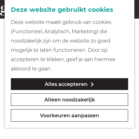
Fietsen
Deze website gebruikt cookies
menu
Z
G
Deze website maakt gebruik van cookies
o
Wandelen
a
(Functioneel, Analytisch, Marketing) die
e
n
noodzakelijk zijn om de website zo goed
k
Varen
a
mogelijk te laten functioneren. Door op
e
a
accepteren te klikken, geef je aan hiermee
n
r
Met kinderen
akkoord te gaan.
d
Alles accepteren
e
Geocachen
h
Alleen noodzakelijk
o
Naar het museum
m
Voorkeuren aanpassen
e
Winkelen
p