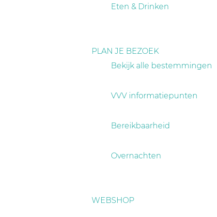
a
Eten & Drinken
g
e
PLAN JE BEZOEK
Bekijk alle bestemmingen
VVV informatiepunten
Bereikbaarheid
Overnachten
WEBSHOP