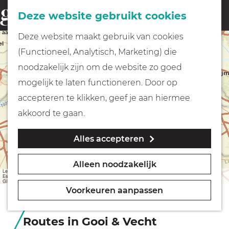
Fietsen
Deze website gebruikt cookies
menu
Z
G
Deze website maakt gebruik van cookies
o
Wandelen
+
a
(Functioneel, Analytisch, Marketing) die
e
−
n
noodzakelijk zijn om de website zo goed
k
Varen
a
mogelijk te laten functioneren. Door op
e
a
accepteren te klikken, geef je aan hiermee
n
r
Met kinderen
akkoord te gaan.
d
Alles accepteren
e
Geocachen
h
Bekijk alle routes in een lijst
Alleen noodzakelijk
o
Leaflet
|
Sources: Esri, HERE, Garmin, USGS, Intermap, INCREMENT P, NRCan, Esri Japan, METI,
Naar het museum
Esri China (Hong Kong), Esri Korea, Esri (Thailand), NGCC, (c) OpenStreetMap contributors, and the
GIS User Community
m
Voorkeuren aanpassen
e
Winkelen
p
Routes in Gooi & Vecht