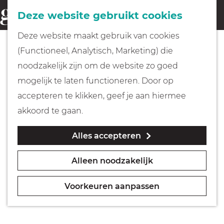
Fietsen
Deze website gebruikt cookies
menu
Z
G
Deze website maakt gebruik van cookies
o
Wandelen
a
(Functioneel, Analytisch, Marketing) die
e
n
noodzakelijk zijn om de website zo goed
k
Varen
a
mogelijk te laten functioneren. Door op
e
a
accepteren te klikken, geef je aan hiermee
n
r
Met kinderen
akkoord te gaan.
d
Alles accepteren
e
Geocachen
h
Alleen noodzakelijk
o
Naar het museum
m
Voorkeuren aanpassen
e
Winkelen
p