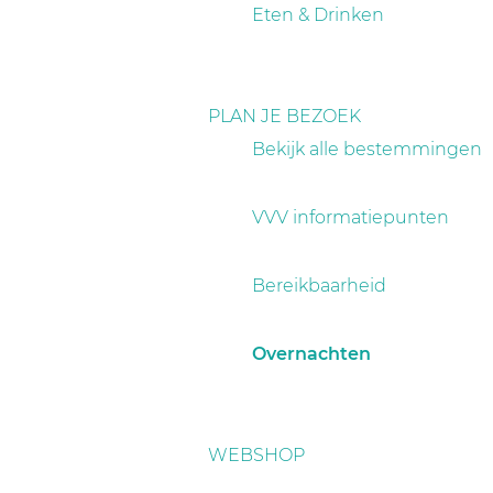
a
Eten & Drinken
g
e
PLAN JE BEZOEK
Bekijk alle bestemmingen
VVV informatiepunten
Bereikbaarheid
Overnachten
WEBSHOP