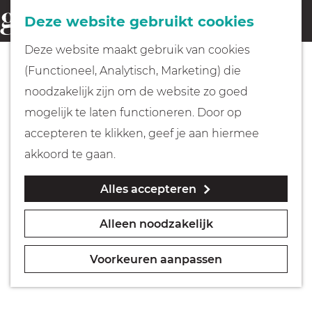
Fietsen
Deze website gebruikt cookies
menu
Z
G
Deze website maakt gebruik van cookies
o
Wandelen
a
(Functioneel, Analytisch, Marketing) die
e
n
noodzakelijk zijn om de website zo goed
k
Varen
a
mogelijk te laten functioneren. Door op
e
a
accepteren te klikken, geef je aan hiermee
n
r
Met kinderen
akkoord te gaan.
d
Alles accepteren
e
Geocachen
h
Alleen noodzakelijk
o
Naar het museum
m
Voorkeuren aanpassen
e
Winkelen
p