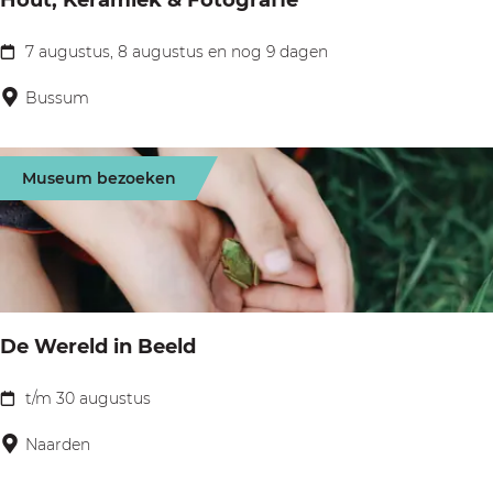
Hout, Keramiek & Fotografie
7
5
7 augustus, 8 augustus en nog 9 dagen
H
0
o
Bussum
j
u
a
t
a
Museum bezoeken
,
r
K
–
e
v
r
a
a
n
De Wereld in Beeld
m
R
i
t/m 30 augustus
i
D
e
d
e
Naarden
k
d
W
&