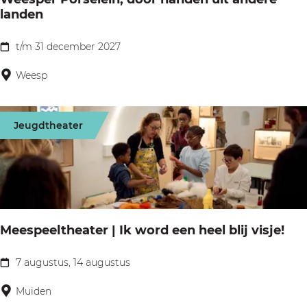
n
landen
s
d
p
Z
t/m 31 december 2027
W
e
o
e
Weesp
e
e
e
l
k
s
t
Jeugdtheater
t
p
u
p
e
i
o
r
n
p
P
-
o
Meespeeltheater | Ik word een heel blij visje!
u
r
p
s
7 augustus, 14 augustus
M
t
e
e
Muiden
e
l