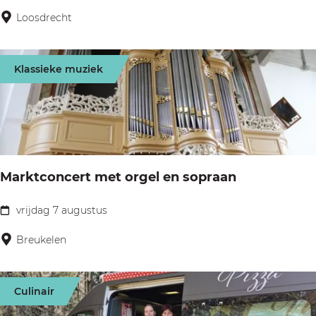
r
o
Loosdrecht
s
e
r
Klassieke muziek
e
n
k
r
a
Marktconcert met orgel en sopraan
a
m
vrijdag 7 augustus
M
o
a
Breukelen
p
r
h
k
e
Culinair
t
t