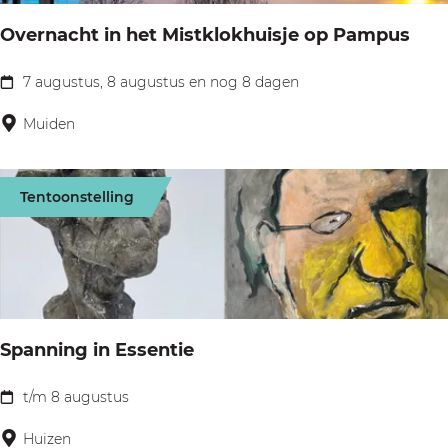
p
G
Overnacht in het Mistklokhuisje op Pampus
s
a
v
7 augustus, 8 augustus en nog 8 dagen
r
O
e
t
v
Muiden
r
z
e
z
r
a
Tentoonstelling
n
m
a
e
c
l
h
i
t
n
Spanning in Essentie
i
g
n
t/m 8 augustus
S
h
p
Huizen