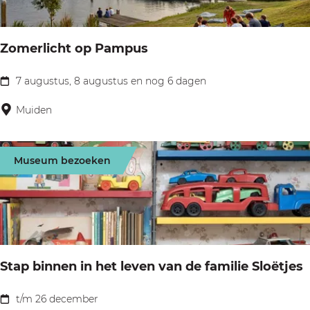
k
i
y
w
t
n
o
Zomerlicht op Pampus
a
i
r
n
n
7 augustus, 8 augustus en nog 6 dagen
d
Z
d
B
e
o
Muiden
e
l
e
m
r
o
n
e
e
e
Museum bezoeken
h
r
l
i
e
l
a
e
i
n
l
c
d
b
h
e
Stap binnen in het leven van de familie Sloëtjes
l
t
n
i
o
t/m 26 december
S