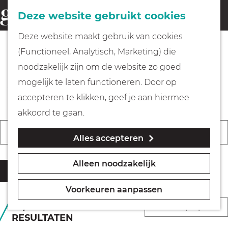
Fietsen
Deze website gebruikt cookies
menu
Z
G
Deze website maakt gebruik van cookies
o
Wandelen
a
(Functioneel, Analytisch, Marketing) die
e
n
De leukste evenementen &
noodzakelijk zijn om de website zo goed
k
Varen
a
activiteiten in Gooi & Vecht
mogelijk te laten functioneren. Door op
e
a
accepteren te klikken, geef je aan hiermee
n
r
Met kinderen
akkoord te gaan.
d
W
W
S
Vandaag
Morgen
Dit weekend
Alles accepteren
a
e
K
Geocachen
a
o
t
h
i
n
r
Alleen noodzakelijk
z
o
e
Filter
Naar het museum
n
t
o
m
s
e
e
Voorkeuren aanpassen
e
e
d
e
e
Winkelen
S
1 T/M 36 VAN 456
k
p
a
RESULTATEN
r
r
o
j