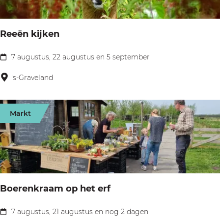
o
c
Reeën kijken
h
t
7 augustus, 22 augustus en 5 september
R
H
e
's-Graveland
u
e
i
ë
z
Markt
n
e
k
r
i
B
j
o
k
t
Boerenkraam op het erf
e
t
n
7 augustus, 21 augustus en nog 2 dagen
e
B