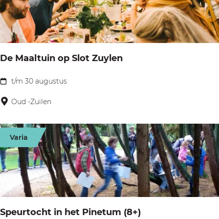
e
e
d
v
R
e
e
n
De Maaltuin op Slot Zuylen
a
v
l
t/m 30 augustus
a
D
i
n
e
Oud -Zuilen
t
d
M
i
e
a
e
Varia
f
a
s
a
l
.
m
t
P
i
u
h
l
i
o
Speurtocht in het Pinetum (8+)
i
n