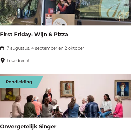
c
e
o
r
n
f
c
First Friday: Wijn & Pizza
e
r
7 augustus, 4 september en 2 oktober
F
t
i
Loosdrecht
m
r
e
s
t
Rondleiding
t
o
F
r
r
g
i
e
d
l
Onvergetelijk Singer
a